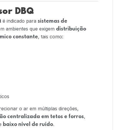
usor DBQ
é indicado para
Q
sistemas de
m ambientes que exigem
distribuição
, tais como:
rmico constante
ticos
recionar o ar em múltiplas direções,
,
ão centralizada em tetos e forros
e
.
baixo nível de ruído