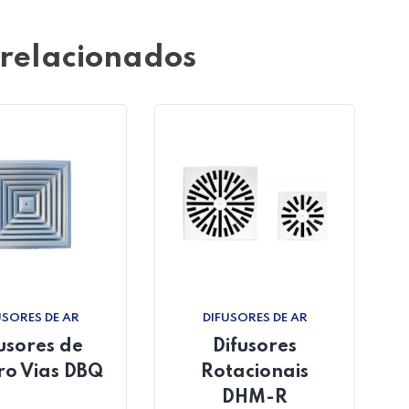
 relacionados
USORES DE AR
DIFUSORES DE AR
usores de
Difusores
ro Vias DBQ
Rotacionais
DHM-R