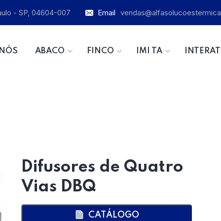
Paulo - SP, 04604-007
Email
vendas@alfasolucoestermica
 NÓS
ABACO
FINCO
IMI TA
INTERAT
Difusores de Quatro
Vias DBQ
CATÁLOGO