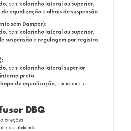
, com
,
ado
colarinho lateral ou superior
e
.
 de equalização
olhais de suspensão
mento sem Damper):
, com
,
ado
colarinho lateral ou superior
e
de suspensão
regulagem por registro
):
, com
,
ado
colarinho lateral superior
.
 interna preta
, otimizando a
chapa de equalização
ifusor DBQ
ro direções
lta durabilidade