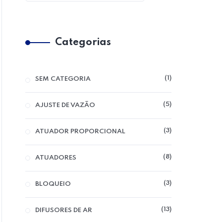
Categorias
1
SEM CATEGORIA
Hom
5
AJUSTE DE VAZÃO
3
ATUADOR PROPORCIONAL
8
ATUADORES
3
BLOQUEIO
13
DIFUSORES DE AR