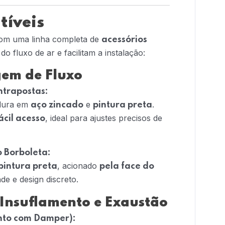
tíveis
com uma linha completa de
acessórios
do fluxo de ar e facilitam a instalação:
gem de Fluxo
ntrapostas:
dura em
e
.
aço zincado
pintura preta
, ideal para ajustes precisos de
ácil acesso
o Borboleta:
, acionado
pintura preta
pela face do
de e design discreto.
Insuflamento e Exaustão
ento com Damper):