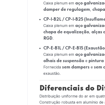
Caixa plenum em
aço galvaniz
,
damper de regulagem
chapa
CP-I-B2L / CP-I-B25 (Insufla
Caixa plenum em
aço galvaniz
,
chapa de equalização
alças 
.
RGD
CP-E-B1L / CP-E-B15 (Exaustão
Caixa plenum em
aço galvaniz
e
olhais de suspensão
pintura
Fornecida
e
sem dampers
sem 
exaustão.
Diferenciais do D
Distribuição uniforme do ar em quat
Construção robusta em alumínio de a