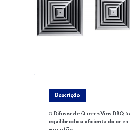
Descrição
O
fo
Difusor de Quatro Vias DBQ
em 
equilibrada e eficiente do ar
.
exaustão