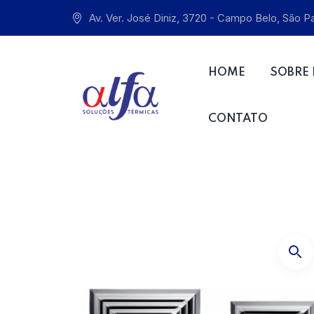
Av. Ver. José Diniz, 3720 - Campo Belo, São 
HOME
SOBRE
CONTATO