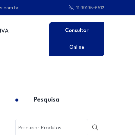
s.com.br
11 99195-6512
Consultor
IVA
Online
Hom
Pesquisa