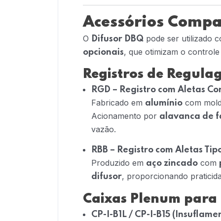
Acessórios Compa
O
pode ser utilizado 
Difusor DBQ
, que otimizam o controle 
opcionais
Registros de Regula
RGD – Registro com Aletas Co
Fabricado em
com mol
alumínio
Acionamento por
alavanca de f
vazão.
RBB – Registro com Aletas Tip
Produzido em
com
aço zincado
, proporcionando praticida
difusor
Caixas Plenum para 
CP-I-B1L / CP-I-B15 (Insuflam